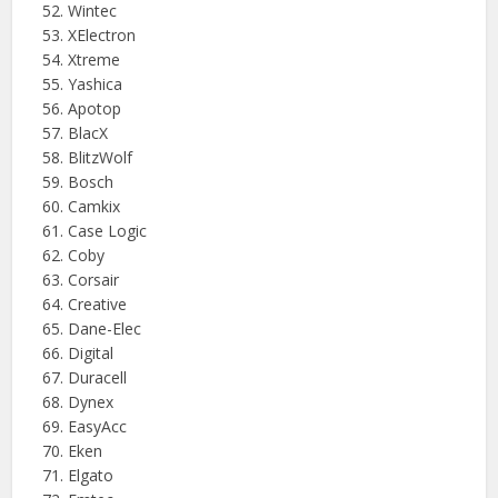
Wintec
XElectron
Xtreme
Yashica
Apotop
BlacX
BlitzWolf
Bosch
Camkix
Case Logic
Coby
Corsair
Creative
Dane-Elec
Digital
Duracell
Dynex
EasyAcc
Eken
Elgato