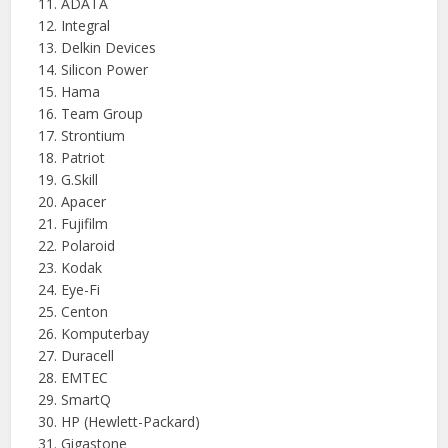
ADATA
Integral
Delkin Devices
Silicon Power
Hama
Team Group
Strontium
Patriot
G.Skill
Apacer
Fujifilm
Polaroid
Kodak
Eye-Fi
Centon
Komputerbay
Duracell
EMTEC
SmartQ
HP (Hewlett-Packard)
Gigastone