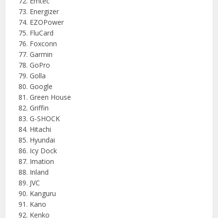
Emtec
Energizer
EZOPower
FluCard
Foxconn
Garmin
GoPro
Golla
Google
Green House
Griffin
G-SHOCK
Hitachi
Hyundai
Icy Dock
Imation
Inland
JVC
Kanguru
Kano
Kenko